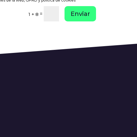
les de la web, GPRD y política de cookies
Enviar
=
1 + 8