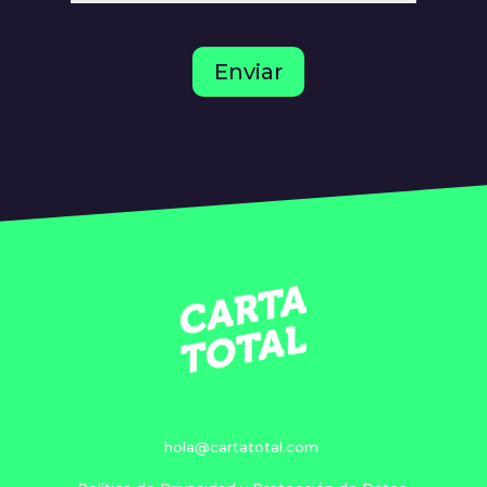
Enviar
hola@cartatotal.com