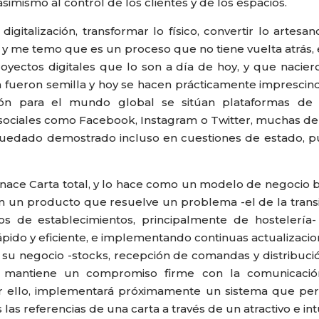
asimismo al control de los clientes y de los espacios.
gitalización, transformar lo físico, convertir lo artesan
, y me temo que es un proceso que no tiene vuelta atrás
royectos digitales que lo son a día de hoy, y que nacier
a fueron semilla y hoy se hacen prácticamente imprescind
ión para el mundo global se sitúan plataformas de s
ociales como Facebook, Instagram o Twitter, muchas de e
 quedado demostrado incluso en cuestiones de estado, 
ace Carta total, y lo hace como un modelo de negocio b
n un producto que resuelve un problema -el de la transic
ipos de establecimientos, principalmente de hostelerí
 rápido y eficiente, e implementando continuas actualizac
 su negocio -stocks, recepción de comandas y distribuci
s mantiene un compromiso firme con la comunicació
or ello, implementará próximamente un sistema que perm
las referencias de una carta a través de un atractivo e intu