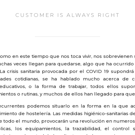
CUSTOMER IS ALWAYS RIGHT
omo en este tiempo que nos toca vivir, nos sobrevienen 
muchas veces llegan para quedarse, algo que ha ocurr
 La crisis sanitaria provocada por el COVID 19 supond
idades cotidianas, se ha hablado mucho acerca de
 educativos, o la forma de trabajar, todos ellos sup
entos o rutinas, y muchos de ellos han llegado para que
ecurrentes podemos situarlo en la forma en la que a
miento de hostelería. Las medidas higiénico-sanitarias 
e todo el mundo, provocarán una revolución en numerosos 
icas, los equipamientos, la trazabilidad, el control sa