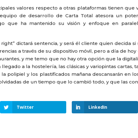
cipales valores respecto a otras plataformas tienen que v
 equipo de desarrollo de Carta Total atesora un pot
lgo que ha mantenido su visión y enfoque en paralel
right” dictará sentencia, y será él cliente quien decida s
rencias a través de su dispositivo móvil, pero a día de h
rantes, y me temo que no hay otra opción que la digitaliz
a llegado a la hostelería, las clásicas y variopintas cartas
 la polipiel y los plastificados mañana descansarán en lo
s olvidadas de un tiempo que lo cambió todo, y que las co
Twitter
LinkedIn